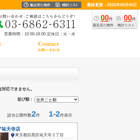
最終更新：2026年08月06日
00
00
件
件
最近見た物件
検討リスト
営業時間：10:00-18:00
定休日：火・水
は対応できません。
並び順：
2
1-2
該当公開件数
件
件表示
ア祐天寺店
東京都目黒区祐天寺２丁目