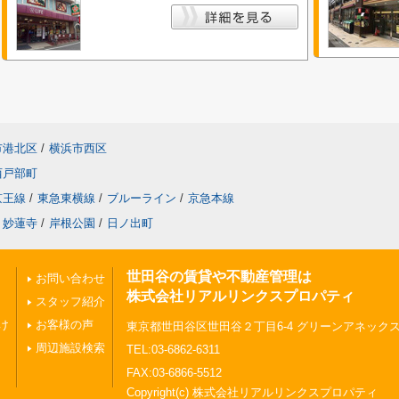
市港北区
/
横浜市西区
西戸部町
京王線
/
東急東横線
/
ブルーライン
/
京急本線
妙蓮寺
/
岸根公園
/
日ノ出町
世田谷の賃貸や不動産管理は
お問い合わせ
株式会社リアルリンクスプロパティ
スタッフ紹介
け
お客様の声
東京都世田谷区世田谷２丁目6-4 グリーンアネックスⅠ
周辺施設検索
TEL:03-6862-6311
FAX:03-6866-5512
Copyright(c) 株式会社リアルリンクスプロパティ