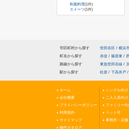
和風料理
(1件)
スイーツ
(1件)
市区町村から探す
世田谷区
/
横浜
町名から探す
赤堤
/
篠原東
/
路線から探す
東急世田谷線
/
駅から探す
松原
/
下高井戸
/
ホーム
シングル向け
会社概要
二人入居向け
プライバシーポリシー
ファミリー向
利用規約
ペット可
サイトマップ
事務所・店舗
物件カタログ