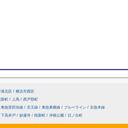
市港北区
/
横浜市西区
桜新町
/
上馬
/
西戸部町
東急世田谷線
/
京王線
/
東急東横線
/
ブルーライン
/
京急本線
下高井戸
/
妙蓮寺
/
桜新町
/
岸根公園
/
日ノ出町