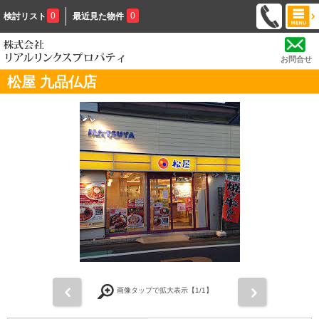
0
0
検討リスト
最近見た物件
お問合せ
松屋 九品仏店
前
次
画像タップで拡大表示【
1
/1】