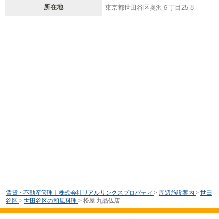
所在地
東京都世田谷区奥沢６丁目25-8
賃貸・不動産管理｜株式会社リアルリンクスプロパティ
>
周辺施設案内
>
世田
谷区
>
世田谷区の和風料理
>
松屋 九品仏店