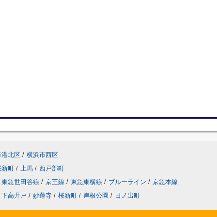
市港北区
/
横浜市西区
桜新町
/
上馬
/
西戸部町
東急世田谷線
/
京王線
/
東急東横線
/
ブルーライン
/
京急本線
下高井戸
/
妙蓮寺
/
桜新町
/
岸根公園
/
日ノ出町