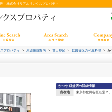
管理｜株式会社リアルリンクスプロパティ
クスプロパティ
>
周辺施設案内
>
世田谷区
>
世田谷区の和風料理
>
か
かつや 経堂店の詳細情報
所在地
東京都世田谷区経堂２丁目