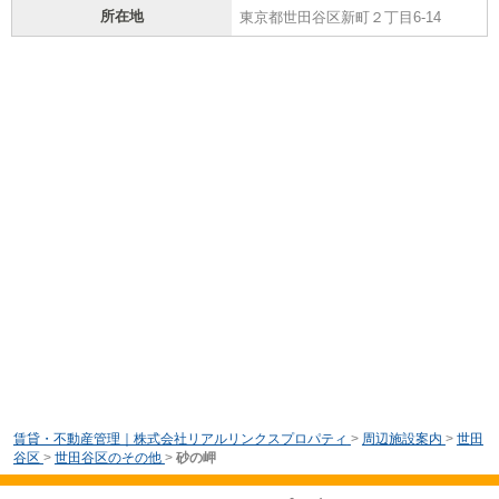
所在地
東京都世田谷区新町２丁目6-14
賃貸・不動産管理｜株式会社リアルリンクスプロパティ
>
周辺施設案内
>
世田
谷区
>
世田谷区のその他
>
砂の岬