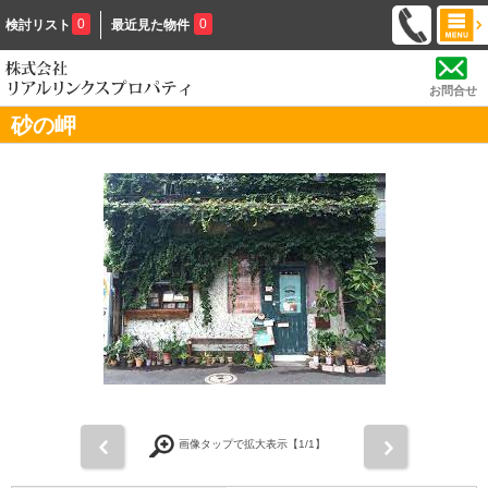
0
0
検討リスト
最近見た物件
お問合せ
砂の岬
前
次
画像タップで拡大表示【
1
/1】