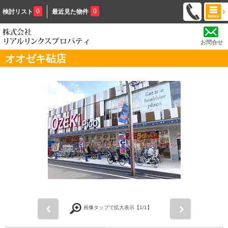
0
0
検討リスト
最近見た物件
お問合せ
オオゼキ砧店
前
次
画像タップで拡大表示【
1
/1】