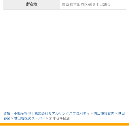
所在地
東京都世田谷区砧６丁目29-3
賃貸・不動産管理｜株式会社リアルリンクスプロパティ
>
周辺施設案内
>
世田
谷区
>
世田谷区のスーパー
>
オオゼキ砧店