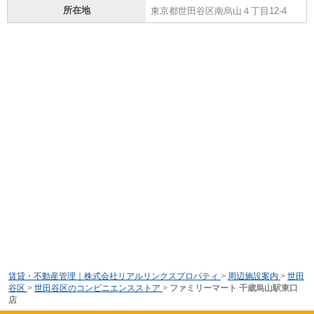
所在地
東京都世田谷区南烏山４丁目12-4
賃貸・不動産管理｜株式会社リアルリンクスプロパティ
>
周辺施設案内
>
世田
谷区
>
世田谷区のコンビニエンスストア
>
ファミリーマート 千歳烏山駅東口
店