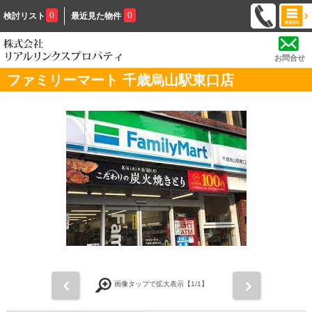
0
0
検討リスト
最近見た物件
お問合せ
ファミリーマート 千歳烏山駅東口店
前
次
画像タップで拡大表示【
1
/1】