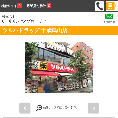
0
0
検討リスト
最近見た物件
お問合せ
ツルハドラッグ 千歳烏山店
前
次
画像タップで拡大表示【
1
/1】