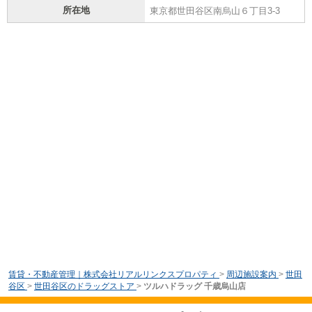
所在地
東京都世田谷区南烏山６丁目3-3
賃貸・不動産管理｜株式会社リアルリンクスプロパティ
>
周辺施設案内
>
世田
谷区
>
世田谷区のドラッグストア
>
ツルハドラッグ 千歳烏山店