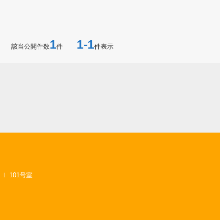
1
1-1
該当公開件数
件
件表示
 101号室