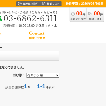
最終更新：2026年08月06日
00
00
件
件
最近見た物件
検討リスト
営業時間：10:00-18:00
定休日：火・水
ー
は対応できません。
並び順：
1
1-1
該当公開件数
件
件表示