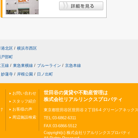
市港北区
/
横浜市西区
西戸部町
京王線
/
東急東横線
/
ブルーライン
/
京急本線
妙蓮寺
/
岸根公園
/
日ノ出町
世田谷の賃貸や不動産管理は
お問い合わせ
株式会社リアルリンクスプロパティ
スタッフ紹介
け
お客様の声
東京都世田谷区世田谷２丁目6-4 グリーンアネックスⅠ
周辺施設検索
TEL:03-6862-6311
FAX:03-6866-5512
Copyright(c) 株式会社リアルリンクスプロパティ