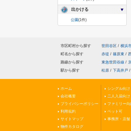
出かける
公園
(1件)
市区町村から探す
世田谷区
/
横浜
町名から探す
赤堤
/
篠原東
/
路線から探す
東急世田谷線
/
駅から探す
松原
/
下高井戸
/
ホーム
シングル向け
会社概要
二人入居向け
プライバシーポリシー
ファミリー向
利用規約
ペット可
サイトマップ
事務所・店舗
物件カタログ