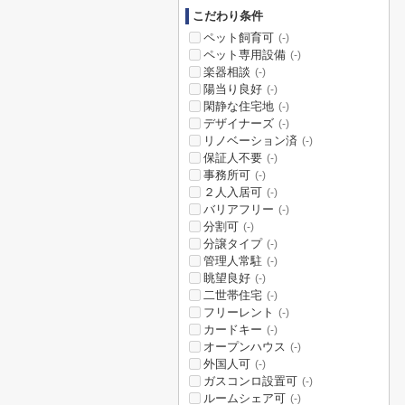
こだわり条件
ペット飼育可
(-)
ペット専用設備
(-)
楽器相談
(-)
陽当り良好
(-)
閑静な住宅地
(-)
デザイナーズ
(-)
リノベーション済
(-)
保証人不要
(-)
事務所可
(-)
２人入居可
(-)
バリアフリー
(-)
分割可
(-)
分譲タイプ
(-)
管理人常駐
(-)
眺望良好
(-)
二世帯住宅
(-)
フリーレント
(-)
カードキー
(-)
オープンハウス
(-)
外国人可
(-)
ガスコンロ設置可
(-)
ルームシェア可
(-)