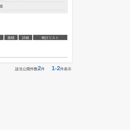
造
面積
詳細
検討リスト
2
1-2
該当公開件数
件
件表示