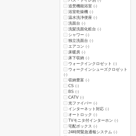
バス・トイレ別
(-)
追焚機能浴室
(-)
浴室乾燥機
(-)
温水洗浄便座
(-)
洗面台
(-)
洗髪洗面化粧台
(-)
シャワー
(-)
独立洗面台
(-)
エアコン
(-)
床暖房
(-)
床下収納
(-)
ウォークインクロゼット
(-)
ウォークインシューズクロゼット
(-)
収納豊富
(-)
CS
(-)
BS
(-)
CATV
(-)
光ファイバー
(-)
インターネット対応
(-)
オートロック
(-)
TVモニタ付インターホン
(-)
宅配ボックス
(-)
24時間緊急通報システム
(-)