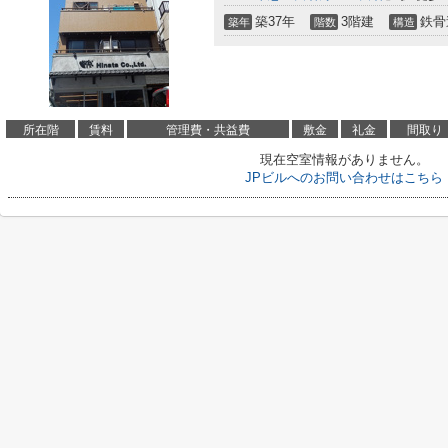
築37年
3階建
鉄骨
築年
階数
構造
所在階
賃料
管理費・共益費
敷金
礼金
間取り
現在空室情報がありません。
JPビルへのお問い合わせはこちら