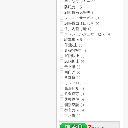
ディンプルキー
(-)
防犯カメラ
(-)
24時間有人管理
(-)
フロントサービス
(-)
24時間ゴミ出し可
(-)
住戸内覧可能
(-)
コンシェルジュサービス
(-)
駐車場あり
(-)
2階以上
(-)
1階の物件
(-)
10階以上
(-)
20階以上
(-)
最上階
(-)
南向き
(-)
角部屋
(-)
ワンフロア
(-)
高層ビル
(-)
飲食店可
(-)
居抜物件
(-)
個別空調
(-)
都市ガス
(-)
下水道
(-)
2