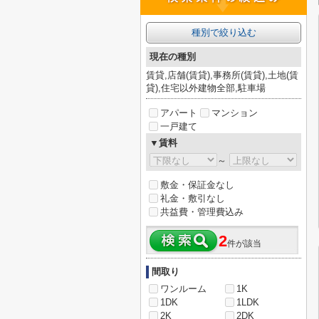
種別で絞り込む
現在の種別
賃貸,店舗(賃貸),事務所(賃貸),土地(賃
貸),住宅以外建物全部,駐車場
アパート
マンション
一戸建て
▼賃料
～
敷金・保証金なし
礼金・敷引なし
共益費・管理費込み
2
件が該当
間取り
ワンルーム
1K
1DK
1LDK
2K
2DK