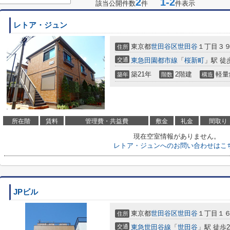
2
1-2
該当公開件数
件
件表示
レトア・ジュン
東京都
世田谷区
世田谷
１丁目３
住所
交通
東急田園都市線
「
桜新町
」駅 徒
築21年
2階建
軽量
築年
階数
構造
所在階
賃料
管理費・共益費
敷金
礼金
間取り
現在空室情報がありません。
レトア・ジュンへのお問い合わせはこ
JPビル
東京都
世田谷区
世田谷
１丁目１６
住所
交通
東急世田谷線
「
世田谷
」駅 徒歩