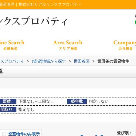
動産管理｜株式会社リアルリンクスプロパティ
クスプロパティ
>
(賃貸)地域から探す
>
世田谷区
>
世田谷の賃貸物件
覧
面積
下限なし～上限なし
築年数
指定しない
間取り
指定なし
並び順：
空室物件のみ表示