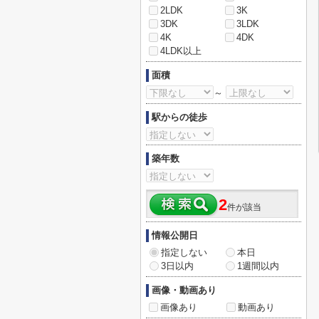
2LDK
3K
3DK
3LDK
4K
4DK
4LDK以上
面積
～
駅からの徒歩
築年数
2
件が該当
情報公開日
指定しない
本日
3日以内
1週間以内
画像・動画あり
画像あり
動画あり