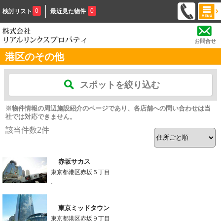
0
0
検討リスト
最近見た物件
お問合せ
港区のその他
スポットを絞り込む
※物件情報の周辺施設紹介のページであり、各店舗への問い合わせは当
社では対応できません。
該当件数
2
件
赤坂サカス
東京都港区赤坂５丁目
-
東京ミッドタウン
東京都港区赤坂９丁目