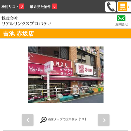
0
0
検討リスト
最近見た物件
お問合せ
吉池 赤坂店
前
次
画像タップで拡大表示【
1
/1】