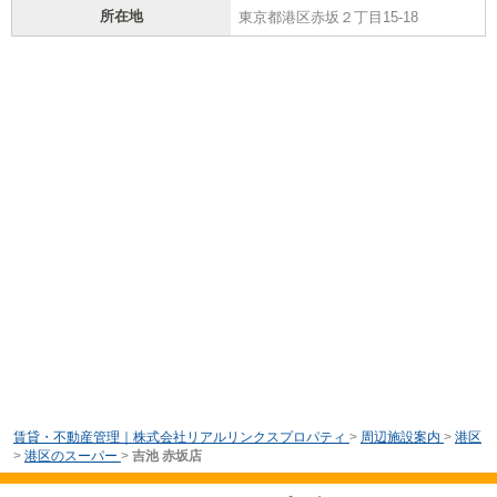
所在地
東京都港区赤坂２丁目15-18
賃貸・不動産管理｜株式会社リアルリンクスプロパティ
>
周辺施設案内
>
港区
>
港区のスーパー
>
吉池 赤坂店