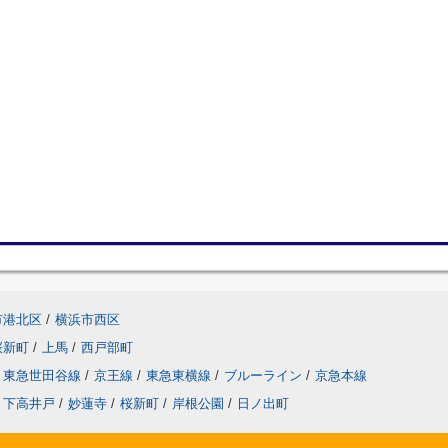
市港北区
/
横浜市西区
桜新町
/
上馬
/
西戸部町
東急世田谷線
/
京王線
/
東急東横線
/
ブルーライン
/
京急本線
下高井戸
/
妙蓮寺
/
桜新町
/
岸根公園
/
日ノ出町