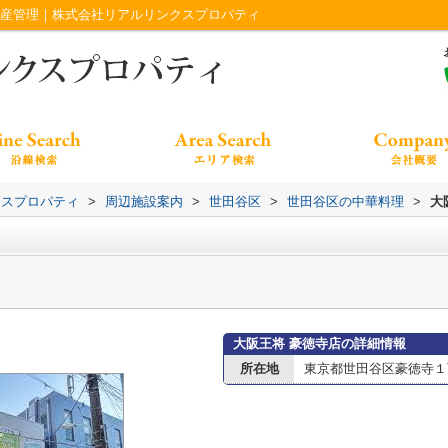
動産管理｜株式会社リアルリンクスプロパティ
クスプロパティ
>
周辺施設案内
>
世田谷区
>
世田谷区の中華料理
>
大
大阪王将 豪徳寺店の詳細情報
所在地
東京都世田谷区豪徳寺１丁