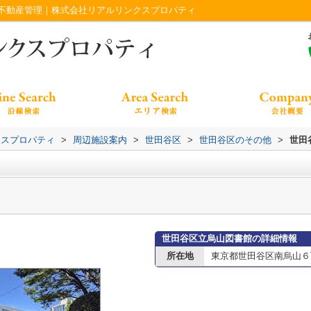
不動産管理｜株式会社リアルリンクスプロパティ
クスプロパティ
>
周辺施設案内
>
世田谷区
>
世田谷区のその他
>
世田
世田谷区立烏山図書館の詳細情報
所在地
東京都世田谷区南烏山６丁