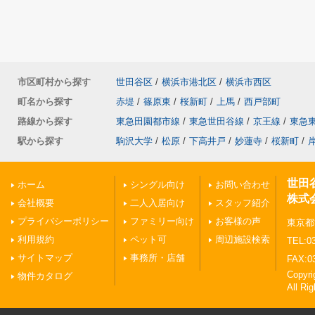
市区町村から探す
世田谷区
/
横浜市港北区
/
横浜市西区
町名から探す
赤堤
/
篠原東
/
桜新町
/
上馬
/
西戸部町
路線から探す
東急田園都市線
/
東急世田谷線
/
京王線
/
東急
駅から探す
駒沢大学
/
松原
/
下高井戸
/
妙蓮寺
/
桜新町
/
世田
ホーム
シングル向け
お問い合わせ
株式
会社概要
二人入居向け
スタッフ紹介
プライバシーポリシー
ファミリー向け
お客様の声
東京都
利用規約
ペット可
周辺施設検索
TEL:03
サイトマップ
事務所・店舗
FAX:0
Copy
物件カタログ
All Ri