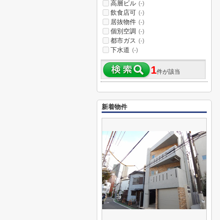
高層ビル
(-)
飲食店可
(-)
居抜物件
(-)
個別空調
(-)
都市ガス
(-)
下水道
(-)
1
件が該当
新着物件