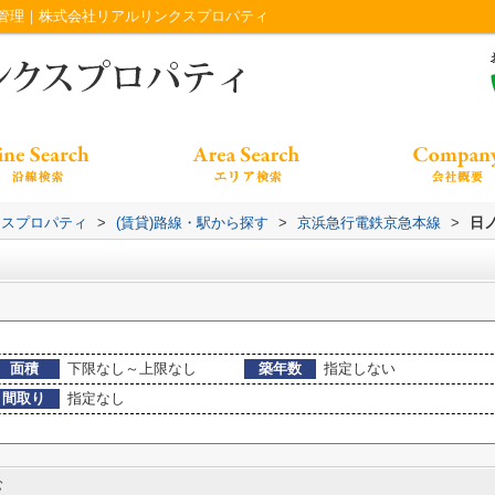
管理｜株式会社リアルリンクスプロパティ
クスプロパティ
>
(賃貸)路線・駅から探す
>
京浜急行電鉄京急本線
>
日
面積
下限なし～上限なし
築年数
指定しない
間取り
指定なし
む