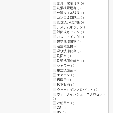
家具・家電付き
(-)
洗濯機置場有
(-)
外観タイル張り
(-)
コンロ２口以上
(-)
食器洗い乾燥機
(-)
システムキッチン
(-)
対面式キッチン
(-)
バス・トイレ別
(-)
追焚機能浴室
(-)
浴室乾燥機
(-)
温水洗浄便座
(-)
洗面台
(-)
洗髪洗面化粧台
(-)
シャワー
(-)
独立洗面台
(-)
エアコン
(-)
床暖房
(-)
床下収納
(-)
ウォークインクロゼット
(-)
ウォークインシューズクロゼット
(-)
収納豊富
(-)
CS
(-)
BS
(-)