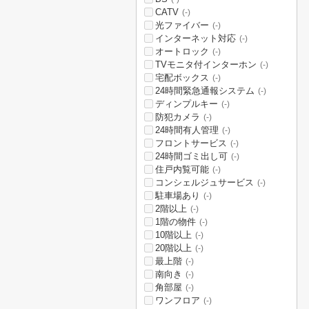
CATV
(-)
光ファイバー
(-)
インターネット対応
(-)
オートロック
(-)
TVモニタ付インターホン
(-)
宅配ボックス
(-)
24時間緊急通報システム
(-)
ディンプルキー
(-)
防犯カメラ
(-)
24時間有人管理
(-)
フロントサービス
(-)
24時間ゴミ出し可
(-)
住戸内覧可能
(-)
コンシェルジュサービス
(-)
駐車場あり
(-)
2階以上
(-)
1階の物件
(-)
10階以上
(-)
20階以上
(-)
最上階
(-)
南向き
(-)
角部屋
(-)
ワンフロア
(-)