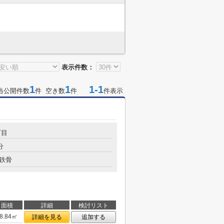
表示件数：
1
1
1-1
当公開件数
件 空き数
件
件表示
丁目
分
鉄骨
面積
詳細
検討リスト
8.84㎡
詳細を見る
追加する