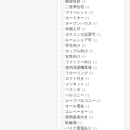
眺望良好
(-)
二世帯住宅
(-)
フリーレント
(-)
カードキー
(-)
オープンハウス
(-)
外国人可
(-)
ガスコンロ設置可
(-)
ルームシェア可
(-)
学生向け
(-)
カップル向け
(-)
女性向け
(-)
ファミリー向け
(-)
室内洗濯機置場
(-)
フローリング
(-)
ロフト付き
(-)
メゾネット
(-)
ベランダ
(-)
バルコニー
(-)
ルーフバルコニー
(-)
オール電化
(-)
エレベーター
(-)
照明器具付き
(-)
駐輪場
(-)
バイク置場あり
(-)