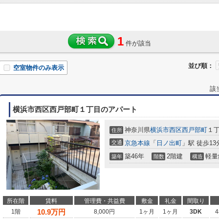
1
件が該当
並び順：
空室物件のみ表示
該
横浜市西区西戸部町１丁目のアパート
神奈川県
横浜市西区
西戸部町
１
住所
交通
京急本線
「
日ノ出町
」駅 徒歩13
築46年
2階建
軽量
築年
階数
構造
所在階
賃料
管理費・共益費
敷金
礼金
間取り
10.9
万円
1階
8,000円
1ヶ月
1ヶ月
3DK
4