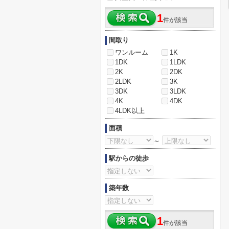
1
件が該当
間取り
ワンルーム
1K
1DK
1LDK
2K
2DK
2LDK
3K
3DK
3LDK
4K
4DK
4LDK以上
面積
～
駅からの徒歩
築年数
1
件が該当