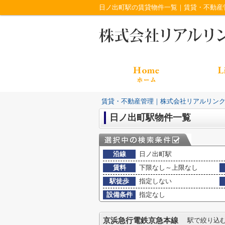
日ノ出町駅の賃貸物件一覧｜賃貸・不動産
賃貸・不動産管理｜株式会社リアルリン
日ノ出町駅物件一覧
沿線
日ノ出町駅
賃料
下限なし～上限なし
駅徒歩
指定しない
設備条件
指定なし
京浜急行電鉄京急本線
駅で絞り込