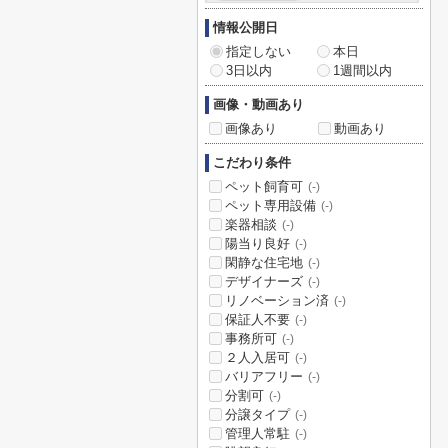
情報公開日
指定しない
本日
3日以内
1週間以内
画像・動画あり
画像あり
動画あり
こだわり条件
ペット飼育可
(-)
ペット専用設備
(-)
楽器相談
(-)
陽当り良好
(-)
閑静な住宅地
(-)
デザイナーズ
(-)
リノベーション済
(-)
保証人不要
(-)
事務所可
(-)
２人入居可
(-)
バリアフリー
(-)
分割可
(-)
分譲タイプ
(-)
管理人常駐
(-)